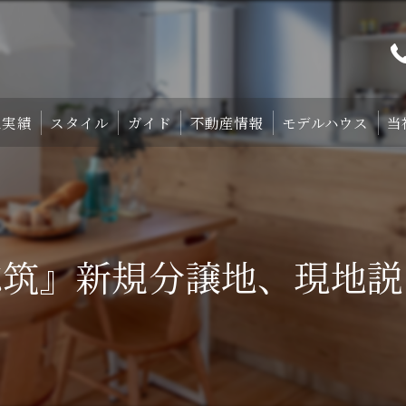
工実績
スタイル
ガイド
不動産情報
モデルハウス
当
プト
TRETTIO₋STYLE
初めての家づくり
宿泊体験型モデルハ
中庭のある家
失敗しない土地探しのコツ
宿泊施設・設備紹
志筑』新規分譲地、現地説
HOMA-STYLE
住まいの標準装備
ご予約
家づくりのすすめ方
サポート