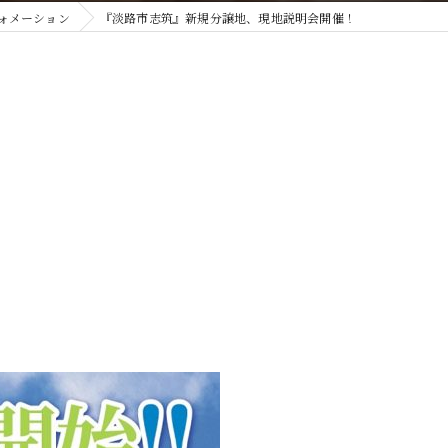
ォメーション
『淡路市志筑』新規分譲地、現地説明会開催！