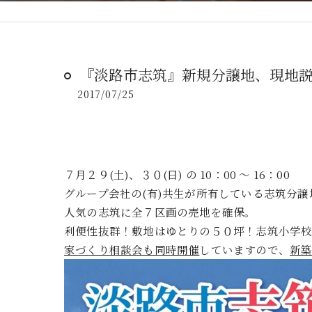
『淡路市志筑』新規分譲地、現地
2017/07/25
７月
２９(土)
、
３０(日)
の 10：00 ～ 16：00
グループ会社の(有)共生が所有している志筑分
人気の志筑に全７区画の売地を確保。
利便性抜群！敷地はゆとりの５０坪！志筑小学校
家づくり相談会も同時開催
していますので、
新