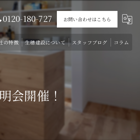
0120-180-727
お問い合わせはこちら
社の特徴
生穂建設について
スタッフブログ
コラム
ウス
戸建て
会社概要
介
外構
スタッフ
明会開催！
リフォーム
注文住宅
土地