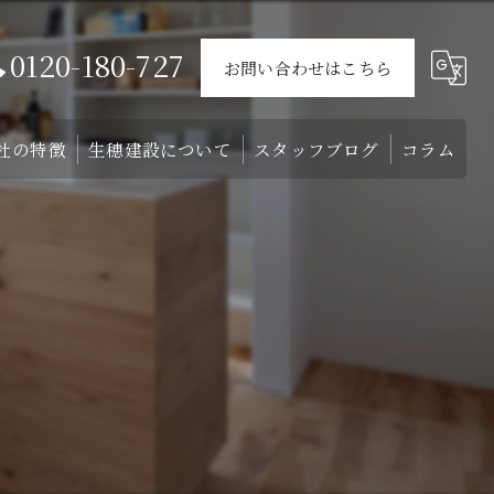
0120-180-727
お問い合わせはこちら
社の特徴
生穂建設について
スタッフブログ
コラム
ウス
戸建て
会社概要
介
外構
スタッフ
！
リフォーム
注文住宅
土地