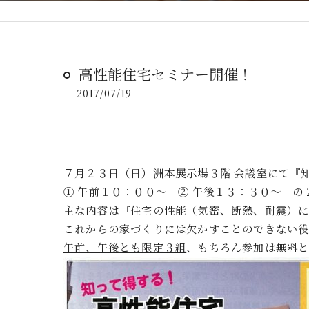
高性能住宅セミナー開催！
2017/07/19
７月２３日（日）洲本展示場３階 会議室にて『
① 午前１０：００～ ② 午後１３：３０～ の
主な内容は『住宅の性能（気密、断熱、耐震）
これからの家づくりには欠かすことのできない役
午前、午後とも限定３組
、もちろん参加は無料