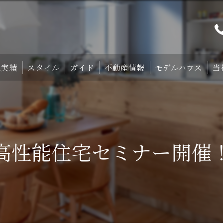
工実績
スタイル
ガイド
不動産情報
モデルハウス
当
プト
TRETTIO₋STYLE
初めての家づくり
宿泊体験型モデルハ
中庭のある家
失敗しない土地探しのコツ
宿泊施設・設備紹
高性能住宅セミナー開催
HOMA-STYLE
住まいの標準装備
ご予約
家づくりのすすめ方
サポート