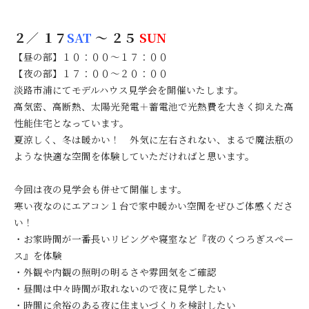
２／ １７
SAT
～ ２５
SUN
【昼の部】１０：００～１７：００
【夜の部】１７：００～２０：００
淡路市浦にてモデルハウス見学会を開催いたします。
高気密、高断熱、太陽光発電＋蓄電池で光熱費を大きく抑えた高
性能住宅となっています。
夏涼しく、冬は暖かい！ 外気に左右されない、まるで魔法瓶の
ような快適な空間を体験していただければと思います。
今回は夜の見学会も併せて開催します。
寒い夜なのにエアコン１台で家中暖かい空間をぜひご体感くださ
い！
・お家時間が一番長いリビングや寝室など『夜のくつろぎスペー
ス』を体験
・外観や内観の照明の明るさや雰囲気をご確認
・昼間は中々時間が取れないので夜に見学したい
・時間に余裕のある夜に住まいづくりを検討したい