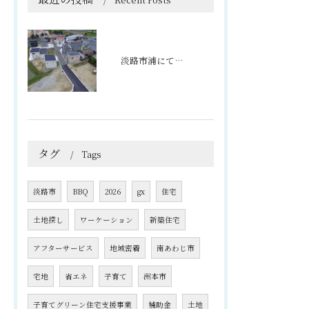
Recent Posts
淡路市浦にて宅地分譲販売中！！
タグ
Tags
淡路市
BBQ
2026
gx
住宅
土地探し
ワーケーション
新築住宅
アフターサービス
地域密着
南あわじ市
宅地
省エネ
子育て
洲本市
子育てグリーン住宅支援事業
補助金
土地