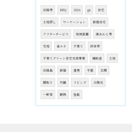
淡路市
BBQ
2026
gx
住宅
土地探し
ワーケーション
新築住宅
アフターサービス
地域密着
南あわじ市
宅地
省エネ
子育て
洲本市
子育てグリーン住宅支援事業
補助金
土地
淡路島
新築
建売
平屋
玄関
間取り
外観
リビング
太陽光
一軒家
断熱
性能