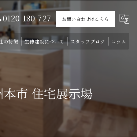
0120-180-727
お問い合わせはこちら
社の特徴
生穂建設について
スタッフブログ
コラム
ウス
戸建て
会社概要
介
外構
スタッフ
本市 住宅展示場
リフォーム
注文住宅
土地