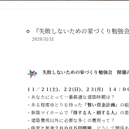
『失敗しないための家づくり勉強会
2020/11/11
失敗しないための家づくり勉強会 開催
１１／２１(
土
)、２２(
日
)、２３(
月
) １４：０
・あなたにとって一番最適な建築時期は？
・ある程度ゆとりを持った『
賢い資金計画
』の
・新築マイホームで『
得する人・損する人
』の
・建築費用以外に必要な多くの費用って？
・
住宅と年金２０００万円問題
、どうして関係