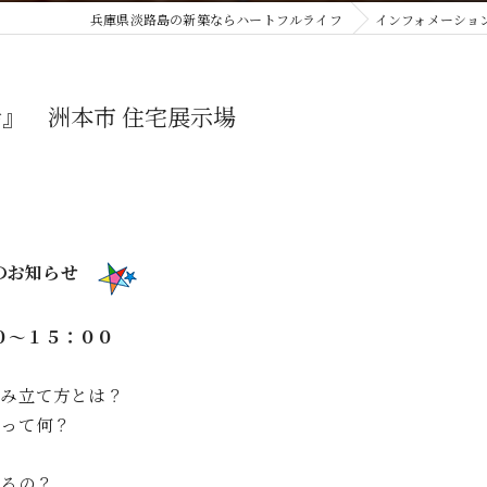
兵庫県淡路島の新築ならハートフルライフ
インフォメーショ
』 洲本市 住宅展示場
のお知らせ
０～１５：００
組み立て方とは？
差って何？
あるの？