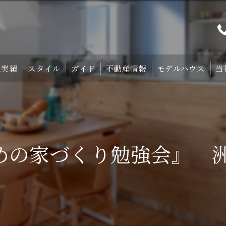
工実績
スタイル
ガイド
不動産情報
モデルハウス
当
プト
TRETTIO₋STYLE
初めての家づくり
宿泊体験型モデルハ
中庭のある家
失敗しない土地探しのコツ
宿泊施設・設備紹
めの家づくり勉強会』 洲
HOMA-STYLE
住まいの標準装備
ご予約
家づくりのすすめ方
サポート