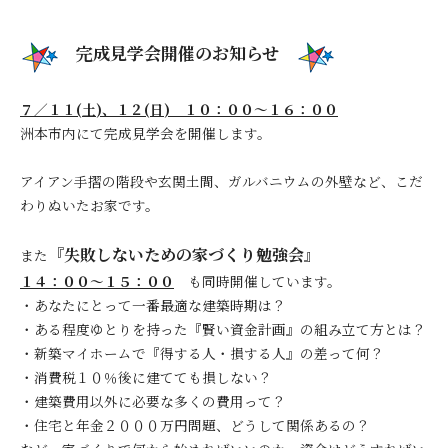
完成見学会開催のお知らせ
７／１１(
土
)、１２(
日
) １０：００～１６：００
洲本市内にて完成見学会を開催します。
アイアン手摺の階段や玄関土間、ガルバニウムの外壁など、こだ
わりぬいたお家です。
『失敗しないための家づくり勉強会』
また
１４：００～１５：００
も同時開催しています。
・あなたにとって一番最適な建築時期は？
・ある程度ゆとりを持った『賢い資金計画』の組み立て方とは？
・新築マイホームで『得する人・損する人』の差って何？
・消費税１０％後に建てても損しない？
・建築費用以外に必要な多くの費用って？
・住宅と年金２０００万円問題、どうして関係あるの？