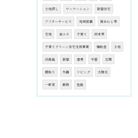
土地探し
ワーケーション
新築住宅
アフターサービス
地域密着
南あわじ市
宅地
省エネ
子育て
洲本市
子育てグリーン住宅支援事業
補助金
土地
淡路島
新築
建売
平屋
玄関
間取り
外観
リビング
太陽光
一軒家
断熱
性能