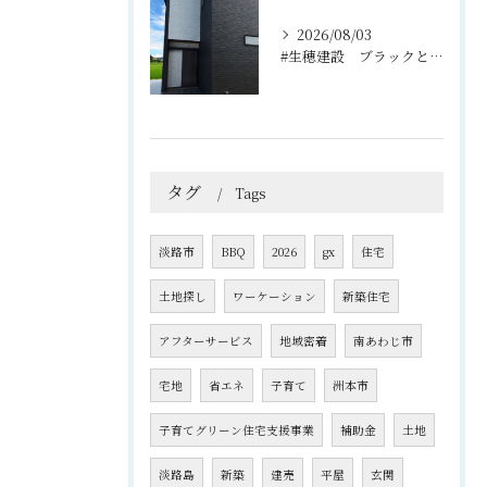
2026/08/03
#生穂建設 ブラックとグレーのコントラストがスタイリッシュな...
タグ
Tags
淡路市
BBQ
2026
gx
住宅
土地探し
ワーケーション
新築住宅
アフターサービス
地域密着
南あわじ市
宅地
省エネ
子育て
洲本市
子育てグリーン住宅支援事業
補助金
土地
淡路島
新築
建売
平屋
玄関