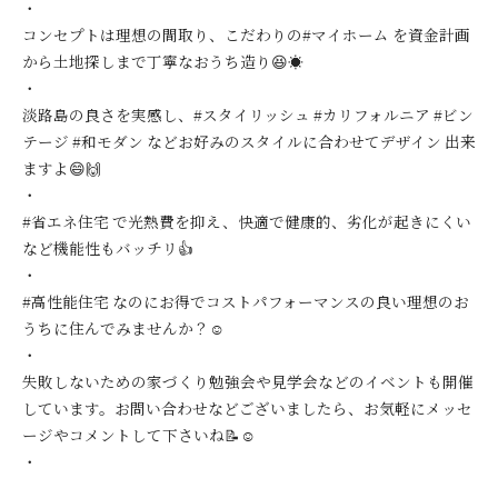
・
コンセプトは理想の間取り、こだわりの#マイホーム を資金計画
から土地探しまで丁寧なおうち造り😆☀️
・
淡路島の良さを実感し、#スタイリッシュ #カリフォルニア #ビン
テージ #和モダン などお好みのスタイルに合わせてデザイン 出来
ますよ😄🙌
・
#省エネ住宅 で光熱費を抑え、快適で健康的、劣化が起きにくい
など機能性もバッチリ👍
・
#高性能住宅 なのにお得でコストパフォーマンスの良い理想のお
うちに住んでみませんか？☺️
・
失敗しないための家づくり勉強会や見学会などのイベントも開催
しています。お問い合わせなどございましたら、お気軽にメッセ
ージやコメントして下さいね📝☺️
・