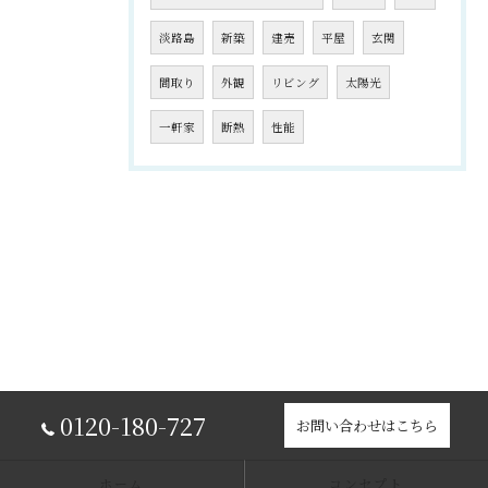
淡路島
新築
建売
平屋
玄関
間取り
外観
リビング
太陽光
一軒家
断熱
性能
0120-180-727
お問い合わせはこちら
ホーム
コンセプト