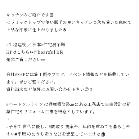
キッチンのご紹介です👏
セラミックトップで使い勝手の良いキッチン☺️落ち着いた色味で
上品な印象に仕上がりました🌟
#生穂建設 ／ 洲本#住宅展示場
HPはこちら⏩@heartful.life
是非ご覧ください👀
会社のHPには施工例やブログ、イベント情報などを掲載してい
ます。ぜひご覧ください。
資料請求など気軽にお問い合わせ下さい😊🤙
#ハートフルライフ は兵庫県淡路島にある工務店で自由設計の新
築住宅やリフォーム工事を得意としています。
・
#子育て 世代に優しい#間取り 提案や、年齢を重ねても暮らしや
すい#平屋 のおうち造りなどを建築しています☺️🏠