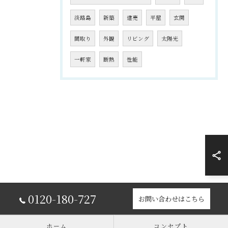
淡路島
新築
建売
平屋
玄関
間取り
外観
リビング
太陽光
一軒家
断熱
性能
0120-180-727
お問い合わせはこちら
ホーム
コンセプト