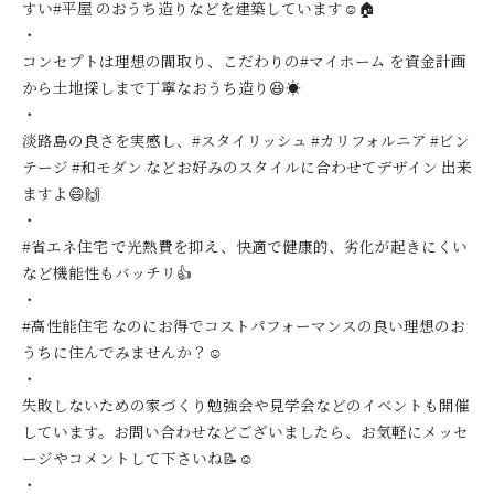
すい#平屋 のおうち造りなどを建築しています☺️🏠
・
コンセプトは理想の間取り、こだわりの#マイホーム を資金計画
から土地探しまで丁寧なおうち造り😆☀️
・
淡路島の良さを実感し、#スタイリッシュ #カリフォルニア #ビン
テージ #和モダン などお好みのスタイルに合わせてデザイン 出来
ますよ😄🙌
・
#省エネ住宅 で光熱費を抑え、快適で健康的、劣化が起きにくい
など機能性もバッチリ👍
・
#高性能住宅 なのにお得でコストパフォーマンスの良い理想のお
うちに住んでみませんか？☺️
・
失敗しないための家づくり勉強会や見学会などのイベントも開催
しています。お問い合わせなどございましたら、お気軽にメッセ
ージやコメントして下さいね📝☺️
・