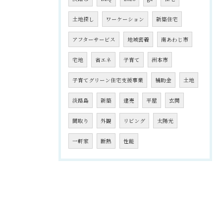
土地探し
ワーケーション
新築住宅
アフターサービス
地域密着
南あわじ市
宅地
省エネ
子育て
洲本市
子育てグリーン住宅支援事業
補助金
土地
淡路島
新築
建売
平屋
玄関
間取り
外観
リビング
太陽光
一軒家
断熱
性能