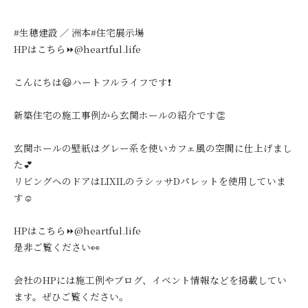
#生穂建設 ／ 洲本#住宅展示場
HPはこちら⏩@heartful.life
こんにちは😃ハートフルライフです❗️
新築住宅の施工事例から玄関ホールの紹介です👏
玄関ホールの壁紙はグレー系を使いカフェ風の空間に仕上げまし
た💕
リビングへのドアはLIXILのラシッサDパレットを使用していま
す☺️
HPはこちら⏩@heartful.life
是非ご覧ください👀
会社のHPには施工例やブログ、イベント情報などを掲載してい
ます。ぜひご覧ください。