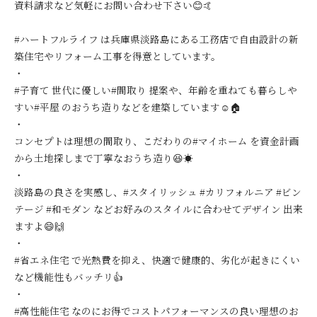
資料請求など気軽にお問い合わせ下さい😊🤙
#ハートフルライフ は兵庫県淡路島にある工務店で自由設計の新
築住宅やリフォーム工事を得意としています。
・
#子育て 世代に優しい#間取り 提案や、年齢を重ねても暮らしや
すい#平屋 のおうち造りなどを建築しています☺️🏠
・
コンセプトは理想の間取り、こだわりの#マイホーム を資金計画
から土地探しまで丁寧なおうち造り😆☀️
・
淡路島の良さを実感し、#スタイリッシュ #カリフォルニア #ビン
テージ #和モダン などお好みのスタイルに合わせてデザイン 出来
ますよ😄🙌
・
#省エネ住宅 で光熱費を抑え、快適で健康的、劣化が起きにくい
など機能性もバッチリ👍
・
#高性能住宅 なのにお得でコストパフォーマンスの良い理想のお