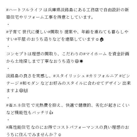
#ハートフルライフ は兵庫県淡路島にある工務店で自由設計の新
築住宅やリフォーム工事を得意としています。
・
#子育て 世代に優しい#間取り 提案や、年齢を重ねても暮らしや
すい#平屋 のおうち造りなどを建築しています☺️🏠
・
コンセプトは理想の間取り、こだわりの#マイホーム を資金計画
から土地探しまで丁寧なおうち造り😆☀️
・
淡路島の良さを実感し、#スタイリッシュ #カリフォルニア #ビン
テージ #和モダン などお好みのスタイルに合わせてデザイン 出来
ますよ😄🙌
・
#省エネ住宅 で光熱費を抑え、快適で健康的、劣化が起きにくい
など機能性もバッチリ👍
・
#高性能住宅 なのにお得でコストパフォーマンスの良い理想のお
うちに住んでみませんか？☺️