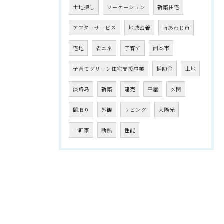
土地探し
ワーケーション
新築住宅
アフターサービス
地域密着
南あわじ市
宅地
省エネ
子育て
洲本市
子育てグリーン住宅支援事業
補助金
土地
淡路島
新築
建売
平屋
玄関
間取り
外観
リビング
太陽光
一軒家
断熱
性能