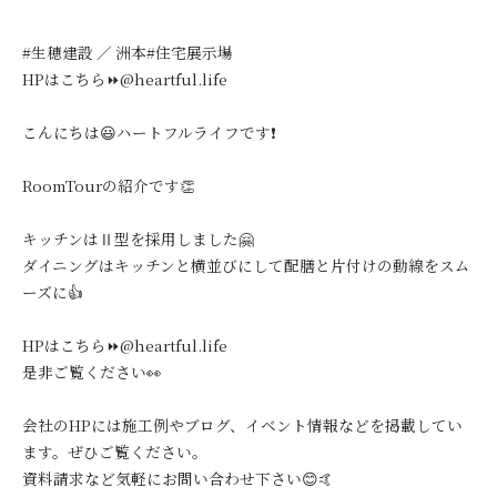
#生穂建設 ／ 洲本#住宅展示場
HPはこちら⏩@heartful.life
こんにちは😃ハートフルライフです❗️
RoomTourの紹介です👏
キッチンはⅡ型を採用しました🤗
ダイニングはキッチンと横並びにして配膳と片付けの動線をスム
ーズに👍
HPはこちら⏩@heartful.life
是非ご覧ください👀
会社のHPには施工例やブログ、イベント情報などを掲載してい
ます。ぜひご覧ください。
資料請求など気軽にお問い合わせ下さい😊🤙