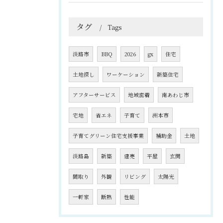
タグ
Tags
淡路市
BBQ
2026
gx
住宅
土地探し
ワーケーション
新築住宅
アフターサービス
地域密着
南あわじ市
宅地
省エネ
子育て
洲本市
子育てグリーン住宅支援事業
補助金
土地
淡路島
新築
建売
平屋
玄関
間取り
外観
リビング
太陽光
一軒家
断熱
性能