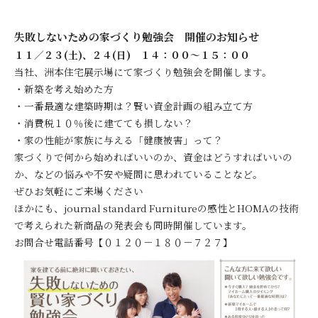
失敗しないための家づくり勉強会 開催のお知らせ
１１／２３(
土
)、２４(
日
) １４：００～１５：００
当社、洲本住宅展示場にて家づくり勉強会を開催します。
・新築を考え始めた方
・一番最適な建築時期は？賢い資金計画の組み立て方
・消費税１０％後に建てても損しない？
・家の性能が家族に与える「健康被害」って？
家づくりで何から始めればいいのか、資金はどうすればいいの
か、などの悩みや不安や疑問に思われていることなど。
ぜひお気軽にご来場ください
ほかにも、journal standard Furnitureの感性とHOMAの技術
で考えられた新商品の発表会も同時開催しています。
お問合せ電話番号【０１２０－１８０－７２７】