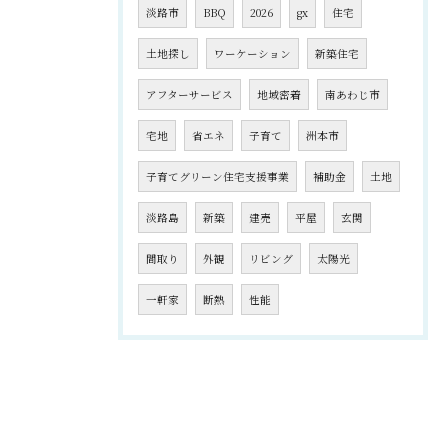
淡路市
BBQ
2026
gx
住宅
土地探し
ワーケーション
新築住宅
アフターサービス
地域密着
南あわじ市
宅地
省エネ
子育て
洲本市
子育てグリーン住宅支援事業
補助金
土地
淡路島
新築
建売
平屋
玄関
間取り
外観
リビング
太陽光
一軒家
断熱
性能