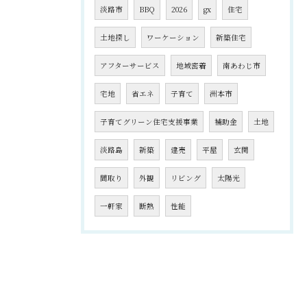
淡路市
BBQ
2026
gx
住宅
土地探し
ワーケーション
新築住宅
アフターサービス
地域密着
南あわじ市
宅地
省エネ
子育て
洲本市
子育てグリーン住宅支援事業
補助金
土地
淡路島
新築
建売
平屋
玄関
間取り
外観
リビング
太陽光
一軒家
断熱
性能