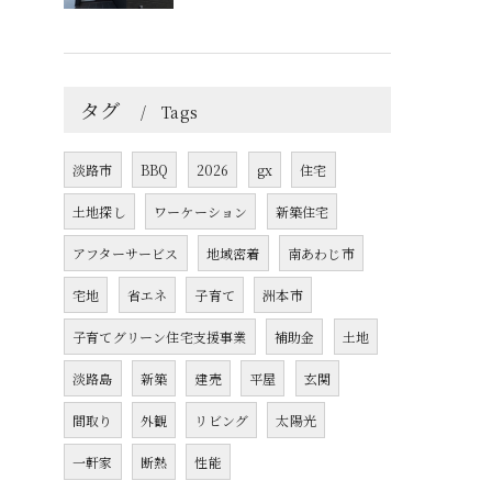
タグ
Tags
淡路市
BBQ
2026
gx
住宅
土地探し
ワーケーション
新築住宅
アフターサービス
地域密着
南あわじ市
宅地
省エネ
子育て
洲本市
子育てグリーン住宅支援事業
補助金
土地
淡路島
新築
建売
平屋
玄関
間取り
外観
リビング
太陽光
一軒家
断熱
性能