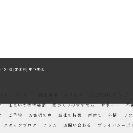
～ 18:00 [定休日] 年中無休
プト
アバウト
施工実績
スタイル
TRETTIO₋STYLE
ツ
住まいの標準装備
家づくりのすすめ方
サポート
不
介
ご予約
お客様の声
当社の特徴
戸建て
外構
リフ
スタッフブログ
コラム
お問い合わせ
プライバシーポ