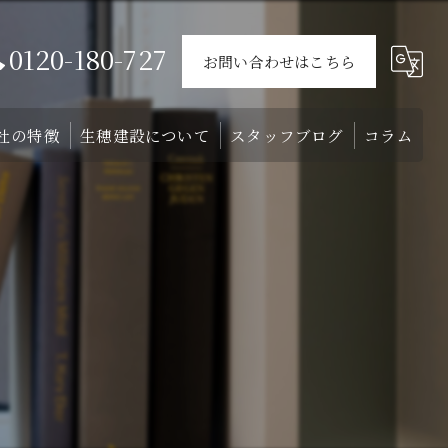
0120-180-727
お問い合わせはこちら
社の特徴
生穂建設について
スタッフブログ
コラム
ウス
戸建て
会社概要
介
外構
スタッフ
リフォーム
注文住宅
土地