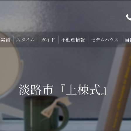
工実績
スタイル
ガイド
不動産情報
モデルハウス
当
プト
TRETTIO₋STYLE
初めての家づくり
宿泊体験型モデルハ
中庭のある家
失敗しない土地探しのコツ
宿泊施設・設備紹
淡路市『上棟式』
HOMA-STYLE
住まいの標準装備
ご予約
家づくりのすすめ方
サポート