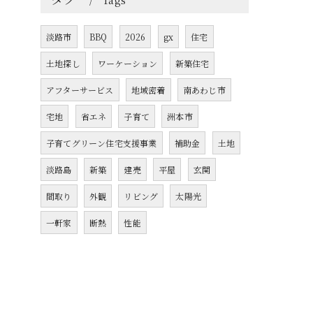
Tags
淡路市
BBQ
2026
gx
住宅
土地探し
ワーケーション
新築住宅
アフターサービス
地域密着
南あわじ市
宅地
省エネ
子育て
洲本市
子育てグリーン住宅支援事業
補助金
土地
淡路島
新築
建売
平屋
玄関
間取り
外観
リビング
太陽光
一軒家
断熱
性能