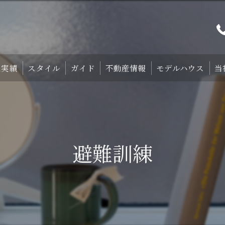
工実績
スタイル
ガイド
不動産情報
モデルハウス
当
プト
TRETTIO₋STYLE
初めての家づくり
宿泊体験型モデルハ
中庭のある家
失敗しない土地探しのコツ
宿泊施設・設備紹
避難訓練
HOMA-STYLE
住まいの標準装備
ご予約
家づくりのすすめ方
サポート