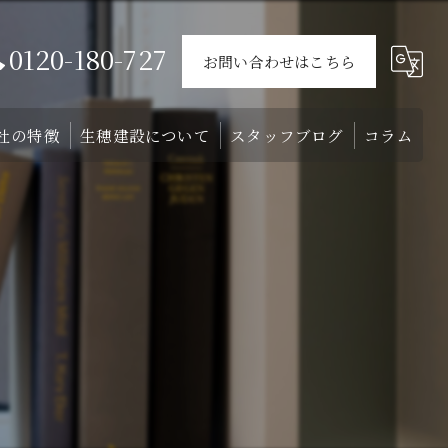
0120-180-727
お問い合わせはこちら
社の特徴
生穂建設について
スタッフブログ
コラム
ウス
戸建て
会社概要
介
外構
スタッフ
リフォーム
注文住宅
土地