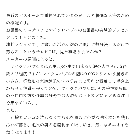
最近のバスルームで重視されているのが、より快適な入浴のため
の機能です。
お風呂のミニチュアでマイクロバブルのお風呂の実験的プレゼン
をしてもらいました。
油性マジックで手に書いた汚れが泡のお風呂に数分浸けるだけで
落ちる！というテレビCM、見た事ありませんか？
メーカーの説明によると、
「マイクロバブルとは通常､水の中で出来る気泡の大きさは直径
数ミリ程度ですが､マイクロバブルの泡は0.003ミリという驚きの
小ささ。超微細な気泡が肌のすみずみまで汚れを吸着して浮き上
がらせる性質を持っていて、マイクロバブルは､その特性から体
の不自由な方や介護の分野での入浴サポートなどにも大きな注目
を集めている。」
また、
「石鹸でゴシゴシ洗わなくても肌を傷めず必要な油分だけを残し
汚れが落ち、毛穴の奥の老廃物まで取り除き、気になるニオイも
無くなります！」