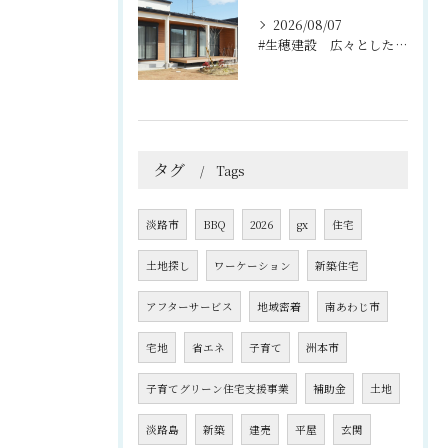
2026/08/07
#生穂建設 広々としたウッドデッキは、室内と庭を繋ぐ心地よい...
タグ
Tags
淡路市
BBQ
2026
gx
住宅
土地探し
ワーケーション
新築住宅
アフターサービス
地域密着
南あわじ市
宅地
省エネ
子育て
洲本市
子育てグリーン住宅支援事業
補助金
土地
淡路島
新築
建売
平屋
玄関