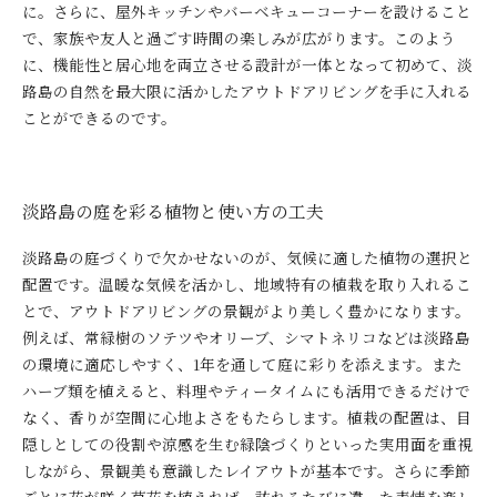
に。さらに、屋外キッチンやバーベキューコーナーを設けること
で、家族や友人と過ごす時間の楽しみが広がります。このよう
に、機能性と居心地を両立させる設計が一体となって初めて、淡
路島の自然を最大限に活かしたアウトドアリビングを手に入れる
ことができるのです。
淡路島の庭を彩る植物と使い方の工夫
淡路島の庭づくりで欠かせないのが、気候に適した植物の選択と
配置です。温暖な気候を活かし、地域特有の植栽を取り入れるこ
とで、アウトドアリビングの景観がより美しく豊かになります。
例えば、常緑樹のソテツやオリーブ、シマトネリコなどは淡路島
の環境に適応しやすく、1年を通して庭に彩りを添えます。また
ハーブ類を植えると、料理やティータイムにも活用できるだけで
なく、香りが空間に心地よさをもたらします。植栽の配置は、目
隠しとしての役割や涼感を生む緑陰づくりといった実用面を重視
しながら、景観美も意識したレイアウトが基本です。さらに季節