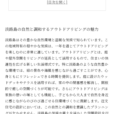
アウトドアリビングがもたらす新しい暮らしの価値
淡路島の自然と調和するアウトドアリビングの魅力
淡路島はその豊かな自然環境と温暖な気候で知られています。こ
の地域特有の穏やかな気候は、一年を通じてアウトドアリビング
を楽しむのに非常に適しています。アウトドアリビングとは、庭
や屋外空間をリビングの延長として活用するもので、住まいの快
適性を広げる新しい生活様式です。特に淡路島のような自然豊か
な環境では、緑の景色や海風を感じながら過ごすことができ、心
身ともにリフレッシュできる時間を提供します。庭に設けたウッ
ドデッキやテラスを活用すれば、家の中の閉塞感を解消し、開放
的で癒しの空間づくりが可能です。さらにアウトドアリビングは
家族の憩いの場としても機能し、子どもから大人まで自然を身近
に感じながらのびのび過ごせる住環境づくりに貢献します。注文
住宅の設計においては、この自然との調和を意識したプランニン
グが欠かせません。淡路島の気候や風土を活かした空間設計を行