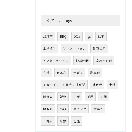
タグ
Tags
淡路市
BBQ
2026
gx
住宅
土地探し
ワーケーション
新築住宅
アフターサービス
地域密着
南あわじ市
宅地
省エネ
子育て
洲本市
子育てグリーン住宅支援事業
補助金
土地
淡路島
新築
建売
平屋
玄関
間取り
外観
リビング
太陽光
一軒家
断熱
性能