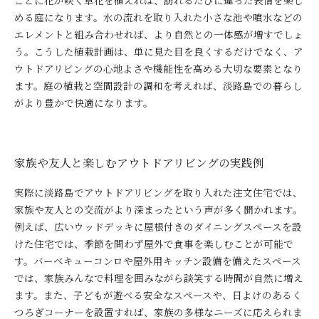
ごとに花が咲く草花を植えれば、訪れるたびに違った表情を楽し
める庭になります。水の流れを取り入れた小さな池や噴水などの
エレメントと組み合わせれば、より自然との一体感が増すでしょ
う。こうした植栽計画は、単に見た目を良くするだけでなく、ア
ウトドアリビングの心地よさや機能性を高める大切な要素となり
ます。庭の植栽と空間設計の調和を考えれば、淡路島での暮らし
がより豊かで快適になります。
家族や友人と楽しむアウトドアリビングの実践例
実際に淡路島でアウトドアリビングを取り入れた注文住宅では、
家族や友人との交流がより深まったという声が多く聞かれます。
例えば、広いウッドデッキに屋根付きのダイニングスペースを設
けた住宅では、季節を問わず屋外で食事を楽しむことが可能で
す。バーベキューコンロや屋外用キッチン設備を備えたスペース
では、家族みんなで料理を囲みながら談笑する時間が自然に増え
ます。また、子どもが遊べる安全なスペースや、日よけのあるく
つろぎコーナーを設置すれば、家族の多様なニーズに応えられま