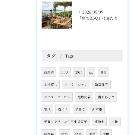
2026/05/09
「庭でBBQ」は当たり前？淡路島ライフを楽しむ外構プラン
タグ
Tags
淡路市
BBQ
2026
gx
住宅
土地探し
ワーケーション
新築住宅
アフターサービス
地域密着
南あわじ市
宅地
省エネ
子育て
洲本市
子育てグリーン住宅支援事業
補助金
土地
淡路島
新築
建売
平屋
玄関