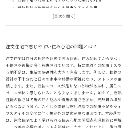
断熱性能の改善がもたらす健康と省エネ効果
住み心地改善を意識した注文住宅の最終ポイントとま
とめ
注文住宅で感じやすい住み心地の問題とは？
注文住宅は自分の理想を反映できる反面、住み始めてから気づく
不便さや後悔が多く報告されています。特に間取りの配置ミスや
収納不足は、生活の快適性を大きく左右します。例えば、動線の
設計が不十分だと日々の家事や移動が煩雑になり、ストレスが蓄
積します。また、収納スペースが足りないと物があふれ、居住ス
ペースが狭く感じられることも少なくありません。加えて、断熱
性能の低さは冬場の冷え込みや夏場の暑さを強め、光熱費の増加
にもつながります。こうした問題は設計段階での配慮不足やライ
フスタイルの変化に伴う想定外の要素が主な原因です。本段落で
は、注文住宅でよく挙げられる住み心地の問題点を具体的に理解
し、改善が必要なポイントを明確にします。これにより、後の段