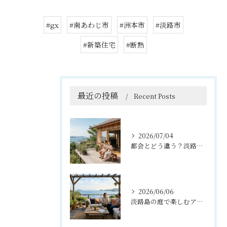
#gx
#南あわじ市
#洲本市
#淡路市
#新築住宅
#断熱
最近の投稿
Recent Posts
2026/07/04
都会とどう違う？淡路島暮らしを叶える『理想の移住住宅』のつくり方
2026/06/06
淡路島の庭で楽しむアウトドアリビング活用法