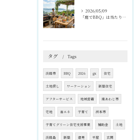
2026/05/09
「庭でBBQ」は当たり前？淡路島ライフを楽しむ外構プラン
タグ
Tags
淡路市
BBQ
2026
gx
住宅
土地探し
ワーケーション
新築住宅
アフターサービス
地域密着
南あわじ市
宅地
省エネ
子育て
洲本市
子育てグリーン住宅支援事業
補助金
土地
淡路島
新築
建売
平屋
玄関