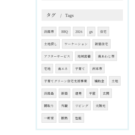
タグ
Tags
淡路市
BBQ
2026
gx
住宅
土地探し
ワーケーション
新築住宅
アフターサービス
地域密着
南あわじ市
宅地
省エネ
子育て
洲本市
子育てグリーン住宅支援事業
補助金
土地
淡路島
新築
建売
平屋
玄関
間取り
外観
リビング
太陽光
一軒家
断熱
性能