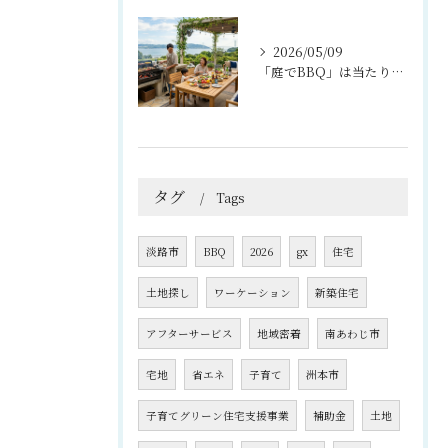
2026/05/09
「庭でBBQ」は当たり前？淡路島ライフを楽しむ外構プラン
タグ
Tags
淡路市
BBQ
2026
gx
住宅
土地探し
ワーケーション
新築住宅
アフターサービス
地域密着
南あわじ市
宅地
省エネ
子育て
洲本市
子育てグリーン住宅支援事業
補助金
土地