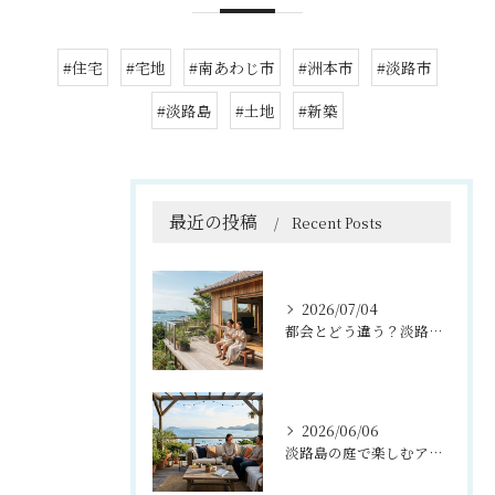
#住宅
#宅地
#南あわじ市
#洲本市
#淡路市
#淡路島
#土地
#新築
最近の投稿
Recent Posts
2026/07/04
都会とどう違う？淡路島暮らしを叶える『理想の移住住宅』のつくり方
2026/06/06
淡路島の庭で楽しむアウトドアリビング活用法