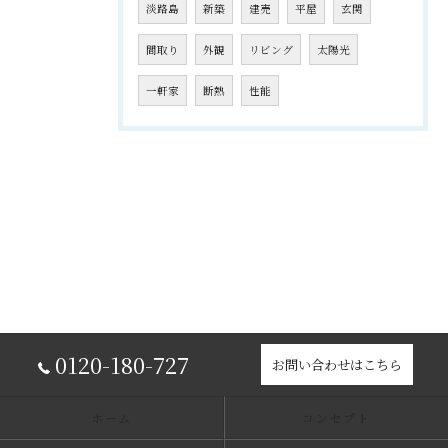
淡路島
新築
建売
平屋
玄関
間取り
外観
リビング
太陽光
一軒家
断熱
性能
0120-180-727
お問い合わせはこちら
ホーム
コンセプト