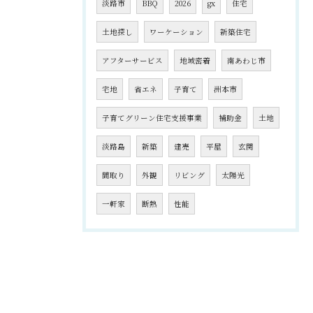
淡路市
BBQ
2026
gx
住宅
土地探し
ワーケーション
新築住宅
アフターサービス
地域密着
南あわじ市
宅地
省エネ
子育て
洲本市
子育てグリーン住宅支援事業
補助金
土地
淡路島
新築
建売
平屋
玄関
間取り
外観
リビング
太陽光
一軒家
断熱
性能