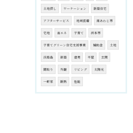
土地探し
ワーケーション
新築住宅
アフターサービス
地域密着
南あわじ市
宅地
省エネ
子育て
洲本市
子育てグリーン住宅支援事業
補助金
土地
淡路島
新築
建売
平屋
玄関
間取り
外観
リビング
太陽光
一軒家
断熱
性能