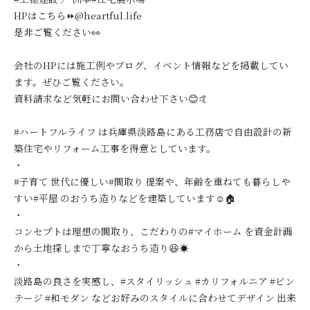
HPはこちら⏩@heartful.life
是非ご覧ください👀
会社のHPには施工例やブログ、イベント情報などを掲載してい
ます。ぜひご覧ください。
資料請求など気軽にお問い合わせ下さい😊🤙
#ハートフルライフ は兵庫県淡路島にある工務店で自由設計の新
築住宅やリフォーム工事を得意としています。
・
#子育て 世代に優しい#間取り 提案や、年齢を重ねても暮らしや
すい#平屋 のおうち造りなどを建築しています☺️🏠
・
コンセプトは理想の間取り、こだわりの#マイホーム を資金計画
から土地探しまで丁寧なおうち造り😆☀️
・
淡路島の良さを実感し、#スタイリッシュ #カリフォルニア #ビン
テージ #和モダン などお好みのスタイルに合わせてデザイン 出来