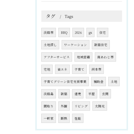
タグ
Tags
淡路市
BBQ
2026
gx
住宅
土地探し
ワーケーション
新築住宅
アフターサービス
地域密着
南あわじ市
宅地
省エネ
子育て
洲本市
子育てグリーン住宅支援事業
補助金
土地
淡路島
新築
建売
平屋
玄関
間取り
外観
リビング
太陽光
一軒家
断熱
性能