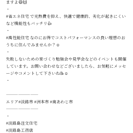
ますよ😄🙌
・
#省エネ住宅 で光熱費を抑え、快適で健康的、劣化が起きにくい
など機能性もバッチリ👍
・
#高性能住宅 なのにお得でコストパフォーマンスの良い理想のお
うちに住んでみませんか？☺️
・
失敗しないための家づくり勉強会や見学会などのイベントも開催
しています。お問い合わせなどございましたら、お気軽にメッセ
ージやコメントして下さいね📝☺️
・
————————
エリア#淡路市 #洲本市 #南あわじ市
————————
・
#淡路島注文住宅
#淡路島工務店