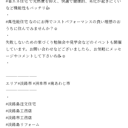
#省エネ住宅 で光熱費を抑え、快適で健康的、劣化が起きにくい
など機能性もバッチリ👍
・
#高性能住宅 なのにお得でコストパフォーマンスの良い理想のお
うちに住んでみませんか？☺️
・
失敗しないための家づくり勉強会や見学会などのイベントも開催
しています。お問い合わせなどございましたら、お気軽にメッセ
ージやコメントして下さいね📝☺️
・
————————
エリア#淡路市 #洲本市 #南あわじ市
————————
・
#淡路島注文住宅
#淡路島工務店
#淡路市工務店
#淡路島リフォーム