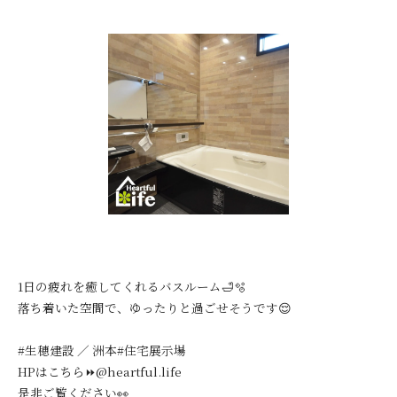
1日の疲れを癒してくれるバスルーム🛁🫧
落ち着いた空間で、ゆったりと過ごせそうです😌
#生穂建設 ／ 洲本#住宅展示場
HPはこちら⏩@heartful.life
是非ご覧ください👀