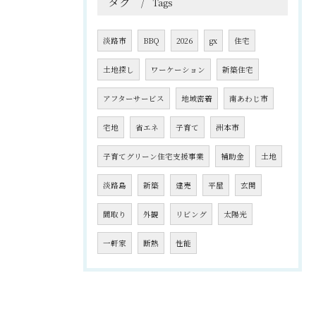
タグ
Tags
淡路市
BBQ
2026
gx
住宅
土地探し
ワーケーション
新築住宅
アフターサービス
地域密着
南あわじ市
宅地
省エネ
子育て
洲本市
子育てグリーン住宅支援事業
補助金
土地
淡路島
新築
建売
平屋
玄関
間取り
外観
リビング
太陽光
一軒家
断熱
性能