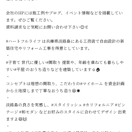
会社のHPには施工例やブログ、イベント情報などを掲載してい
ます。ぜひご覧ください。
資料請求など気軽にお問い合わせ下さい😊🤙
#ハートフルライフ は兵庫県淡路島にある工務店で自由設計の新
築住宅やリフォーム工事を得意としています。
・
#子育て 世代に優しい#間取り 提案や、年齢を重ねても暮らしや
すい#平屋 のおうち造りなどを建築しています☺️🏠
・
コンセプトは理想の間取り、こだわりの#マイホーム を資金計画
から土地探しまで丁寧なおうち造り😆☀️
・
淡路島の良さを実感し、#スタイリッシュ #カリフォルニア #ビン
テージ #和モダン などお好みのスタイルに合わせてデザイン 出来
ますよ😄🙌
・