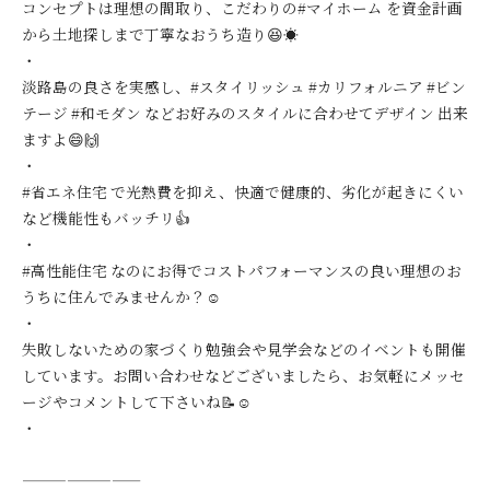
コンセプトは理想の間取り、こだわりの#マイホーム を資金計画
から土地探しまで丁寧なおうち造り😆☀️
・
淡路島の良さを実感し、#スタイリッシュ #カリフォルニア #ビン
テージ #和モダン などお好みのスタイルに合わせてデザイン 出来
ますよ😄🙌
・
#省エネ住宅 で光熱費を抑え、快適で健康的、劣化が起きにくい
など機能性もバッチリ👍
・
#高性能住宅 なのにお得でコストパフォーマンスの良い理想のお
うちに住んでみませんか？☺️
・
失敗しないための家づくり勉強会や見学会などのイベントも開催
しています。お問い合わせなどございましたら、お気軽にメッセ
ージやコメントして下さいね📝☺️
・
————————