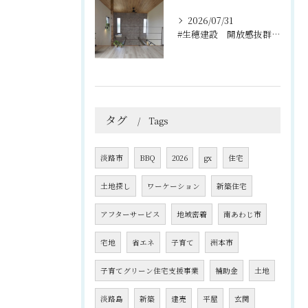
2026/07/31
#生穂建設 開放感抜群の吹き抜けと2階のフリースペース🌿
タグ
Tags
淡路市
BBQ
2026
gx
住宅
土地探し
ワーケーション
新築住宅
アフターサービス
地域密着
南あわじ市
宅地
省エネ
子育て
洲本市
子育てグリーン住宅支援事業
補助金
土地
淡路島
新築
建売
平屋
玄関