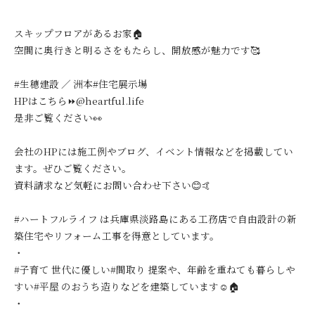
スキップフロアがあるお家🏠
空間に奥行きと明るさをもたらし、開放感が魅力です🥰
#生穂建設 ／ 洲本#住宅展示場
HPはこちら⏩@heartful.life
是非ご覧ください👀
会社のHPには施工例やブログ、イベント情報などを掲載してい
ます。ぜひご覧ください。
資料請求など気軽にお問い合わせ下さい😊🤙
#ハートフルライフ は兵庫県淡路島にある工務店で自由設計の新
築住宅やリフォーム工事を得意としています。
・
#子育て 世代に優しい#間取り 提案や、年齢を重ねても暮らしや
すい#平屋 のおうち造りなどを建築しています☺️🏠
・