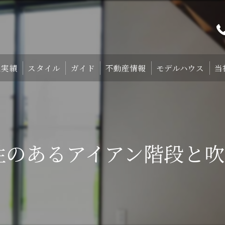
工実績
スタイル
ガイド
不動産情報
モデルハウス
当
プト
TRETTIO₋STYLE
初めての家づくり
宿泊体験型モデルハ
中庭のある家
失敗しない土地探しのコツ
宿泊施設・設備紹
性のあるアイアン階段と吹
HOMA-STYLE
住まいの標準装備
ご予約
家づくりのすすめ方
サポート