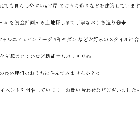
ねても暮らしやすい#平屋 のおうち造りなどを建築しています☺
ーム を資金計画から土地探しまで丁寧なおうち造り😆☀️
ニア #ビンテージ #和モダン などお好みのスタイルに合わ
化が起きにくいなど機能性もバッチリ👍
スの良い理想のおうちに住んでみませんか？☺️
イベントも開催しています。お問い合わせなどございまし