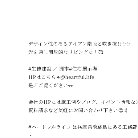
デザイン性のあるアイアン階段と吹き抜け✨✨
光を通し開放的なリビングに！🥰
#生穂建設 ／ 洲本#住宅展示場
HPはこちら⏩@heartful.life
是非ご覧ください👀
会社のHPには施工例やブログ、イベント情報なと
資料請求など気軽にお問い合わせ下さい😊🤙
#ハートフルライフ は兵庫県淡路島にある工務
・