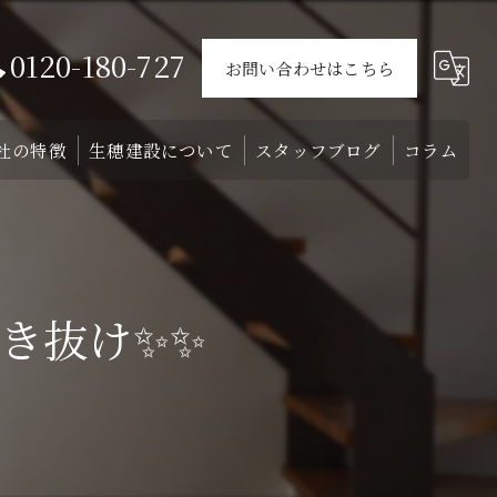
0120-180-727
お問い合わせはこちら
社の特徴
生穂建設について
スタッフブログ
コラム
ウス
戸建て
会社概要
介
外構
スタッフ
き抜け✨✨
リフォーム
注文住宅
土地