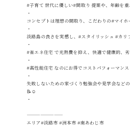
#子育て 世代に優しい#間取り 提案や、年齢を重
・
コンセプトは理想の間取り、こだわりの#マイホ
・
淡路島の良さを実感し、#スタイリッシュ #カリフォル
・
#省エネ住宅 で光熱費を抑え、快適で健康的、劣
・
#高性能住宅 なのにお得でコストパフォーマン
・
失敗しないための家づくり勉強会や見学会などの
📝☺️
・
————————
エリア#淡路市 #洲本市 #南あわじ市