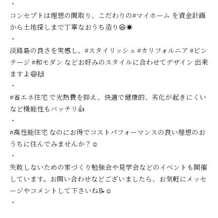
・
コンセプトは理想の間取り、こだわりの#マイホーム を資金計画
から土地探しまで丁寧なおうち造り😆☀️
・
淡路島の良さを実感し、#スタイリッシュ #カリフォルニア #ビン
テージ #和モダン などお好みのスタイルに合わせてデザイン 出来
ますよ😄🙌
・
#省エネ住宅 で光熱費を抑え、快適で健康的、劣化が起きにくい
など機能性もバッチリ👍
・
#高性能住宅 なのにお得でコストパフォーマンスの良い理想のお
うちに住んでみませんか？☺️
・
失敗しないための家づくり勉強会や見学会などのイベントも開催
しています。お問い合わせなどございましたら、お気軽にメッセ
ージやコメントして下さいね📝☺️
・