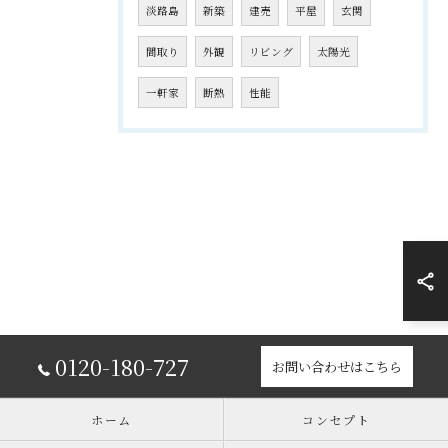
淡路島
新築
建売
平屋
玄関
間取り
外観
リビング
太陽光
一軒家
断熱
性能
0120-180-727
お問い合わせはこちら
ホーム
コンセプト