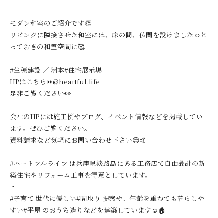
モダン和室のご紹介です👏
リビングに隣接させた和室には、床の間、仏間を設けました☺️と
っておきの和室空間に🥰
#生穂建設 ／ 洲本#住宅展示場
HPはこちら⏩@heartful.life
是非ご覧ください👀
会社のHPには施工例やブログ、イベント情報などを掲載してい
ます。ぜひご覧ください。
資料請求など気軽にお問い合わせ下さい😊🤙
#ハートフルライフ は兵庫県淡路島にある工務店で自由設計の新
築住宅やリフォーム工事を得意としています。
・
#子育て 世代に優しい#間取り 提案や、年齢を重ねても暮らしや
すい#平屋 のおうち造りなどを建築しています☺️🏠