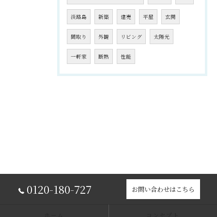
淡路島
新築
建売
平屋
玄関
間取り
外観
リビング
太陽光
一軒家
断熱
性能
0120-180-727
お問い合わせはこちら
ホーム
コンセプト