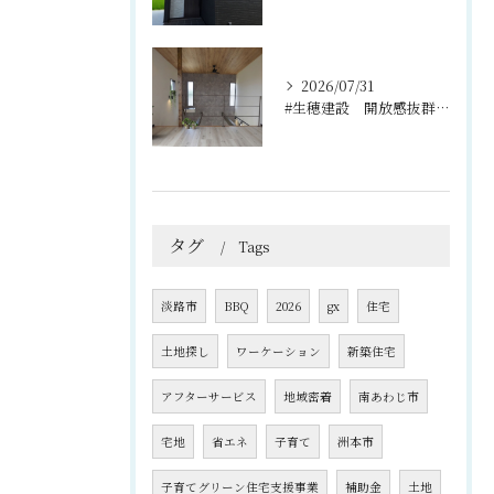
2026/07/31
#生穂建設 開放感抜群の吹き抜けと2階のフリースペース🌿
タグ
Tags
淡路市
BBQ
2026
gx
住宅
土地探し
ワーケーション
新築住宅
アフターサービス
地域密着
南あわじ市
宅地
省エネ
子育て
洲本市
子育てグリーン住宅支援事業
補助金
土地