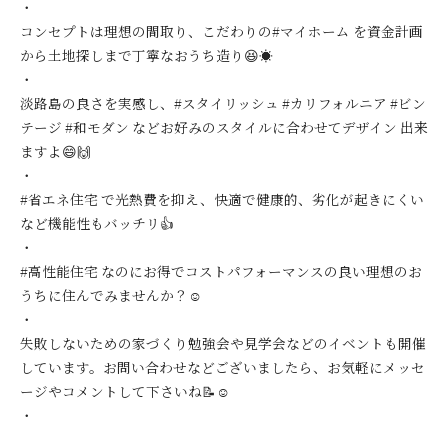
・
コンセプトは理想の間取り、こだわりの#マイホーム を資金計画
から土地探しまで丁寧なおうち造り😆☀️
・
淡路島の良さを実感し、#スタイリッシュ #カリフォルニア #ビン
テージ #和モダン などお好みのスタイルに合わせてデザイン 出来
ますよ😄🙌
・
#省エネ住宅 で光熱費を抑え、快適で健康的、劣化が起きにくい
など機能性もバッチリ👍
・
#高性能住宅 なのにお得でコストパフォーマンスの良い理想のお
うちに住んでみませんか？☺️
・
失敗しないための家づくり勉強会や見学会などのイベントも開催
しています。お問い合わせなどございましたら、お気軽にメッセ
ージやコメントして下さいね📝☺️
・