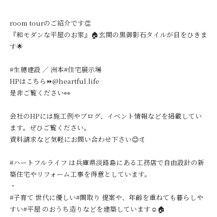
room tourのご紹介です👏
『和モダンな平屋のお家』🏠玄関の黒御影石タイルが目をひきま
す🌟
#生穂建設 ／ 洲本#住宅展示場
HPはこちら⏩@heartful.life
是非ご覧ください👀
会社のHPには施工例やブログ、イベント情報などを掲載してい
ます。ぜひご覧ください。
資料請求など気軽にお問い合わせ下さい😊🤙
#ハートフルライフ は兵庫県淡路島にある工務店で自由設計の新
築住宅やリフォーム工事を得意としています。
・
#子育て 世代に優しい#間取り 提案や、年齢を重ねても暮らしや
すい#平屋 のおうち造りなどを建築しています☺️🏠