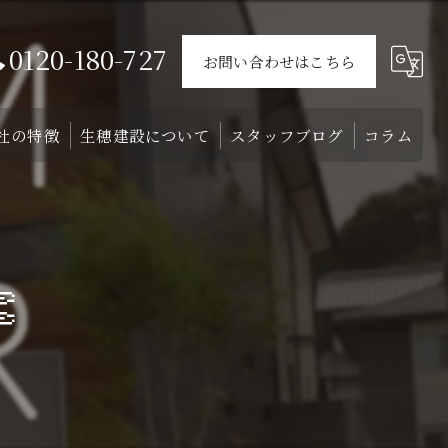
0120-180-727
お問い合わせはこちら
社の特徴
生穂建設について
スタッフブログ
コラム
ウス
戸建て
会社概要
介
外構
スタッフ

リフォーム
注文住宅
土地