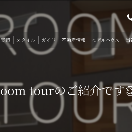
工実績
スタイル
ガイド
不動産情報
モデルハウス
当
プト
TRETTIO₋STYLE
初めての家づくり
宿泊体験型モデルハ
中庭のある家
失敗しない土地探しのコツ
宿泊施設・設備紹
room tourのご紹介です
HOMA-STYLE
住まいの標準装備
ご予約
家づくりのすすめ方
サポート