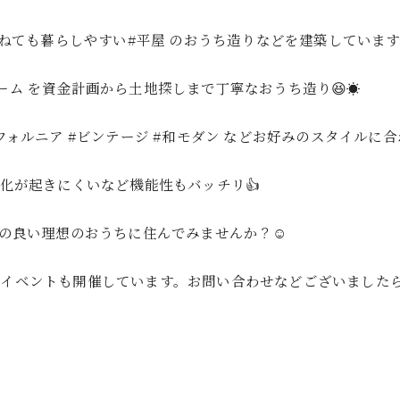
ねても暮らしやすい#平屋 のおうち造りなどを建築しています☺
ーム を資金計画から土地探しまで丁寧なおうち造り😆☀️
ニア #ビンテージ #和モダン などお好みのスタイルに合わ
化が起きにくいなど機能性もバッチリ👍
スの良い理想のおうちに住んでみませんか？☺️
イベントも開催しています。お問い合わせなどございまし