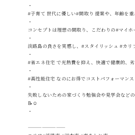
・
#子育て 世代に優しい#間取り 提案や、年齢を重
・
コンセプトは理想の間取り、こだわりの#マイホ
・
淡路島の良さを実感し、#スタイリッシュ #カリフォル
・
#省エネ住宅 で光熱費を抑え、快適で健康的、劣
・
#高性能住宅 なのにお得でコストパフォーマン
・
失敗しないための家づくり勉強会や見学会などの
📝☺️
・
————————