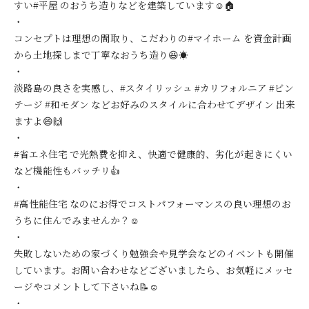
すい#平屋 のおうち造りなどを建築しています☺️🏠
・
コンセプトは理想の間取り、こだわりの#マイホーム を資金計画
から土地探しまで丁寧なおうち造り😆☀️
・
淡路島の良さを実感し、#スタイリッシュ #カリフォルニア #ビン
テージ #和モダン などお好みのスタイルに合わせてデザイン 出来
ますよ😄🙌
・
#省エネ住宅 で光熱費を抑え、快適で健康的、劣化が起きにくい
など機能性もバッチリ👍
・
#高性能住宅 なのにお得でコストパフォーマンスの良い理想のお
うちに住んでみませんか？☺️
・
失敗しないための家づくり勉強会や見学会などのイベントも開催
しています。お問い合わせなどございましたら、お気軽にメッセ
ージやコメントして下さいね📝☺️
・