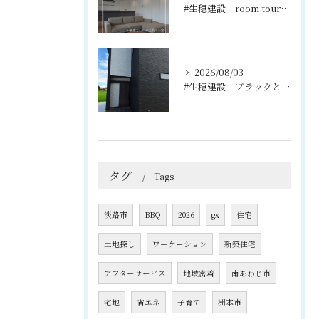
#生穂建設 room tour🏠
2026/08/03
#生穂建設 ブラックとグレーのコントラストがスタイリッシュな...
タグ
Tags
淡路市
BBQ
2026
gx
住宅
土地探し
ワーケーション
新築住宅
アフターサービス
地域密着
南あわじ市
宅地
省エネ
子育て
洲本市