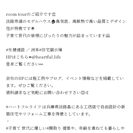
room tourのご紹介です👏
淡路市浦のモデルハウス🏠高気密、高断熱で高い品質とデザイン
性が特徴です🌟
子育て世代の皆様にぴったりの魅力が詰まっています🤗
#生穂建設 ／ 洲本#住宅展示場
HPはこちら⏩@heartful.life
是非ご覧ください👀
会社のHPには施工例やブログ、イベント情報などを掲載してい
ます。ぜひご覧ください。
資料請求など気軽にお問い合わせ下さい😊🤙
#ハートフルライフ は兵庫県淡路島にある工務店で自由設計の新
築住宅やリフォーム工事を得意としています。
・
#子育て 世代に優しい#間取り 提案や、年齢を重ねても暮らしや