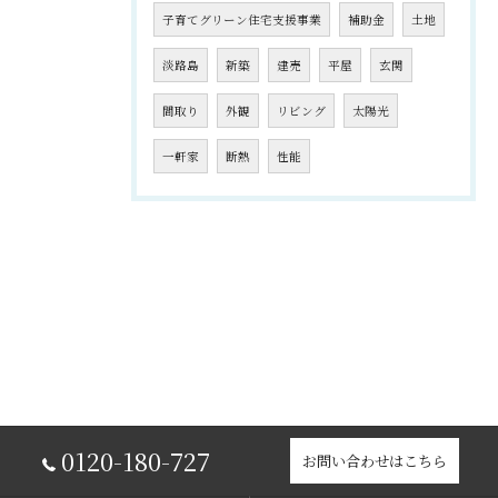
子育てグリーン住宅支援事業
補助金
土地
淡路島
新築
建売
平屋
玄関
間取り
外観
リビング
太陽光
一軒家
断熱
性能
0120-180-727
お問い合わせはこちら