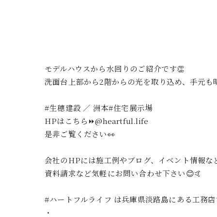
モデルハウスから水回りのご紹介です👏
洗面台上部から2階からの光を取り込め、手元も
#生穂建設 ／ 洲本#住宅展示場
HPはこちら⏩@heartful.life
是非ご覧ください👀
会社のHPには施工例やブログ、イベント情報なと
資料請求など気軽にお問い合わせ下さい😊🤙
#ハートフルライフ は兵庫県淡路島にある工務
・