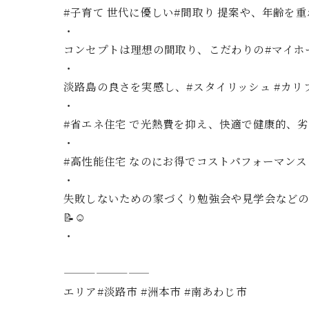
#子育て 世代に優しい#間取り 提案や、年齢を重
・
コンセプトは理想の間取り、こだわりの#マイホ
・
淡路島の良さを実感し、#スタイリッシュ #カリフォル
・
#省エネ住宅 で光熱費を抑え、快適で健康的、劣
・
#高性能住宅 なのにお得でコストパフォーマン
・
失敗しないための家づくり勉強会や見学会などの
📝☺️
・
————————
エリア#淡路市 #洲本市 #南あわじ市