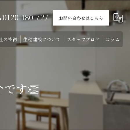
0120-180-727
お問い合わせはこちら
社の特徴
生穂建設について
スタッフブログ
コラム
ウス
戸建て
会社概要
介
外構
スタッフ
゙す👏
リフォーム
注文住宅
土地