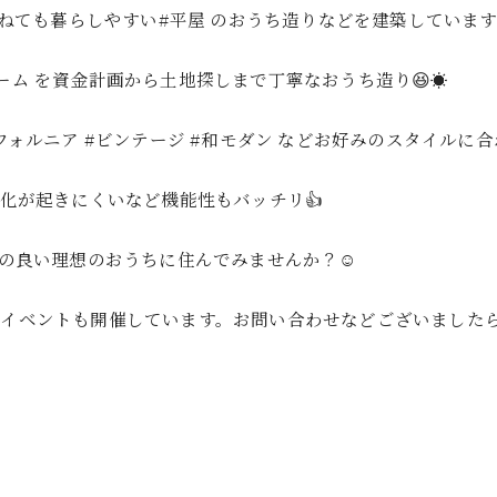
ねても暮らしやすい#平屋 のおうち造りなどを建築しています☺
ーム を資金計画から土地探しまで丁寧なおうち造り😆☀️
ニア #ビンテージ #和モダン などお好みのスタイルに合わ
化が起きにくいなど機能性もバッチリ👍
スの良い理想のおうちに住んでみませんか？☺️
イベントも開催しています。お問い合わせなどございまし