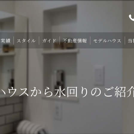
工実績
スタイル
ガイド
不動産情報
モデルハウス
当
プト
TRETTIO₋STYLE
初めての家づくり
宿泊体験型モデルハ
中庭のある家
失敗しない土地探しのコツ
宿泊施設・設備紹
ハウスから水回りのご紹介て
HOMA-STYLE
住まいの標準装備
ご予約
家づくりのすすめ方
サポート