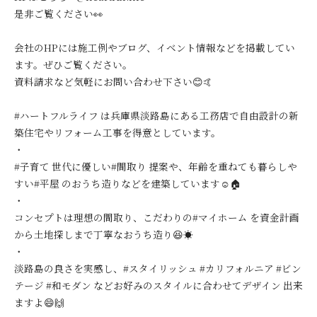
是非ご覧ください👀
会社のHPには施工例やブログ、イベント情報などを掲載してい
ます。ぜひご覧ください。
資料請求など気軽にお問い合わせ下さい😊🤙
#ハートフルライフ は兵庫県淡路島にある工務店で自由設計の新
築住宅やリフォーム工事を得意としています。
・
#子育て 世代に優しい#間取り 提案や、年齢を重ねても暮らしや
すい#平屋 のおうち造りなどを建築しています☺️🏠
・
コンセプトは理想の間取り、こだわりの#マイホーム を資金計画
から土地探しまで丁寧なおうち造り😆☀️
・
淡路島の良さを実感し、#スタイリッシュ #カリフォルニア #ビン
テージ #和モダン などお好みのスタイルに合わせてデザイン 出来
ますよ😄🙌