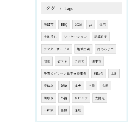
タグ
Tags
淡路市
BBQ
2026
gx
住宅
土地探し
ワーケーション
新築住宅
アフターサービス
地域密着
南あわじ市
宅地
省エネ
子育て
洲本市
子育てグリーン住宅支援事業
補助金
土地
淡路島
新築
建売
平屋
玄関
間取り
外観
リビング
太陽光
一軒家
断熱
性能