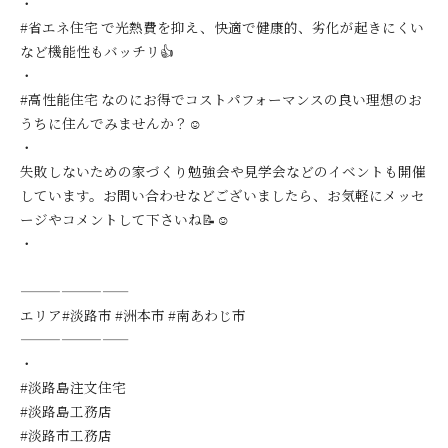
・
#省エネ住宅 で光熱費を抑え、快適で健康的、劣化が起きにくい
など機能性もバッチリ👍
・
#高性能住宅 なのにお得でコストパフォーマンスの良い理想のお
うちに住んでみませんか？☺️
・
失敗しないための家づくり勉強会や見学会などのイベントも開催
しています。お問い合わせなどございましたら、お気軽にメッセ
ージやコメントして下さいね📝☺️
・
————————
エリア#淡路市 #洲本市 #南あわじ市
————————
・
#淡路島注文住宅
#淡路島工務店
#淡路市工務店