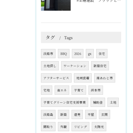
#生穂建設 ブラックとグレーのコントラストがスタイリッシュな...
タグ
Tags
淡路市
BBQ
2026
gx
住宅
土地探し
ワーケーション
新築住宅
アフターサービス
地域密着
南あわじ市
宅地
省エネ
子育て
洲本市
子育てグリーン住宅支援事業
補助金
土地
淡路島
新築
建売
平屋
玄関
間取り
外観
リビング
太陽光