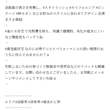
・
淡路島の良さを実感し、#スタイリッシュ #カリフォルニア #ビン
テージ #和モダン などお好みのスタイルに合わせてデザイン 出来
ますよ😄🙌
・
#省エネ住宅 で光熱費を抑え、快適で健康的、劣化が起きにくい
など機能性もバッチリ👍
・
#高性能住宅 なのにお得でコストパフォーマンスの良い理想のお
うちに住んでみませんか？☺️
・
失敗しないための家づくり勉強会や見学会などのイベントも開催
しています。お問い合わせなどございましたら、お気軽にメッセ
ージやコメントして下さいね📝☺️
・
————————
エリア#淡路市 #洲本市 #南あわじ市
————————