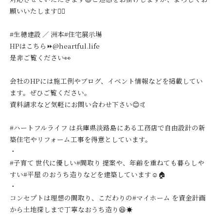
願いいたします🙇‍♀️
#生穂建設 ／ 洲本#住宅展示場
HPはこちら⏩@heartful.life
是非ご覧ください👀
会社のHPには施工例やブログ、イベント情報などを掲載してい
ます。ぜひご覧ください。
資料請求など気軽にお問い合わせ下さい😊🤙
#ハートフルライフ は兵庫県淡路島にある工務店で自由設計の新
築住宅やリフォーム工事を得意としています。
・
#子育て 世代に優しい#間取り 提案や、年齢を重ねても暮らしや
すい#平屋 のおうち造りなどを建築しています☺️🏠
・
コンセプトは理想の間取り、こだわりの#マイホーム を資金計画
から土地探しまで丁寧なおうち造り😆☀️