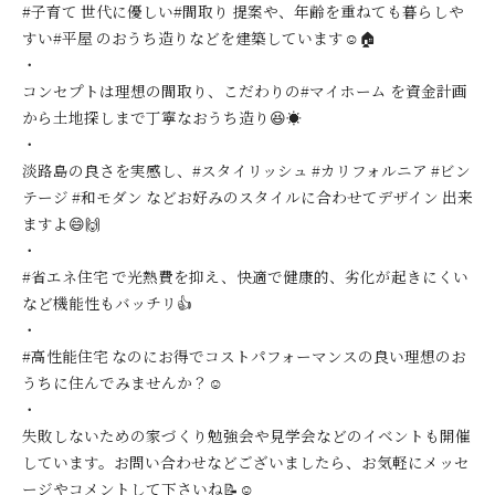
#子育て 世代に優しい#間取り 提案や、年齢を重ねても暮らしや
すい#平屋 のおうち造りなどを建築しています☺️🏠
・
コンセプトは理想の間取り、こだわりの#マイホーム を資金計画
から土地探しまで丁寧なおうち造り😆☀️
・
淡路島の良さを実感し、#スタイリッシュ #カリフォルニア #ビン
テージ #和モダン などお好みのスタイルに合わせてデザイン 出来
ますよ😄🙌
・
#省エネ住宅 で光熱費を抑え、快適で健康的、劣化が起きにくい
など機能性もバッチリ👍
・
#高性能住宅 なのにお得でコストパフォーマンスの良い理想のお
うちに住んでみませんか？☺️
・
失敗しないための家づくり勉強会や見学会などのイベントも開催
しています。お問い合わせなどございましたら、お気軽にメッセ
ージやコメントして下さいね📝☺️