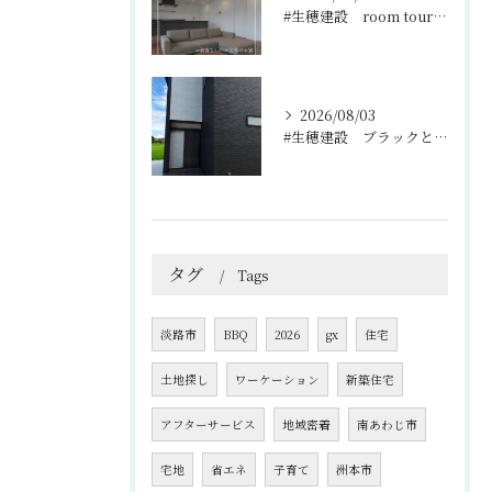
#生穂建設 room tour🏠
2026/08/03
#生穂建設 ブラックとグレーのコントラストがスタイリッシュな...
タグ
Tags
淡路市
BBQ
2026
gx
住宅
土地探し
ワーケーション
新築住宅
アフターサービス
地域密着
南あわじ市
宅地
省エネ
子育て
洲本市