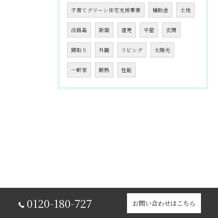
子育てグリーン住宅支援事業
補助金
土地
淡路島
新築
建売
平屋
玄関
間取り
外観
リビング
太陽光
一軒家
断熱
性能
0120-180-727
お問い合わせはこちら