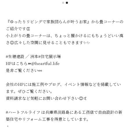
『ゆったりリビングで家族団らんが叶うお家』から畳コーナーの
ご紹介です👏
小上がりの畳コーナーは、ちょっと腰かけるにもちょうどいい高
さ😊広々した空間に見せることもできます✨✨
#生穂建設 ／ 洲本#住宅展示場
HPはこちら⏩@heartful.life
是非ご覧ください👀
会社のHPには施工例やブログ、イベント情報などを掲載してい
ます。ぜひご覧ください。
資料請求など気軽にお問い合わせ下さい😊🤙
#ハートフルライフ は兵庫県淡路島にある工務店で自由設計の新
築住宅やリフォーム工事を得意としています。
・