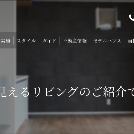
工実績
スタイル
ガイド
不動産情報
モデルハウス
当
プト
TRETTIO₋STYLE
初めての家づくり
宿泊体験型モデルハ
中庭のある家
失敗しない土地探しのコツ
宿泊施設・設備紹
見えるリビングのご紹介で
HOMA-STYLE
住まいの標準装備
ご予約
家づくりのすすめ方
サポート