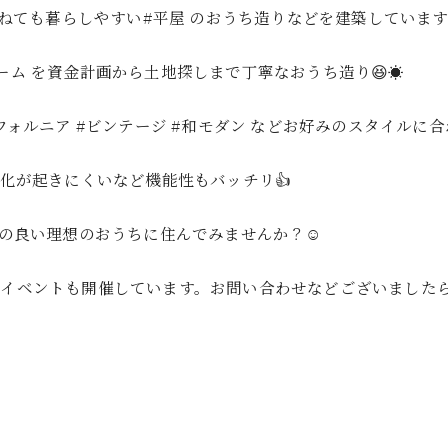
ねても暮らしやすい#平屋 のおうち造りなどを建築しています☺
ーム を資金計画から土地探しまで丁寧なおうち造り😆☀️
ニア #ビンテージ #和モダン などお好みのスタイルに合わ
化が起きにくいなど機能性もバッチリ👍
スの良い理想のおうちに住んでみませんか？☺️
イベントも開催しています。お問い合わせなどございまし