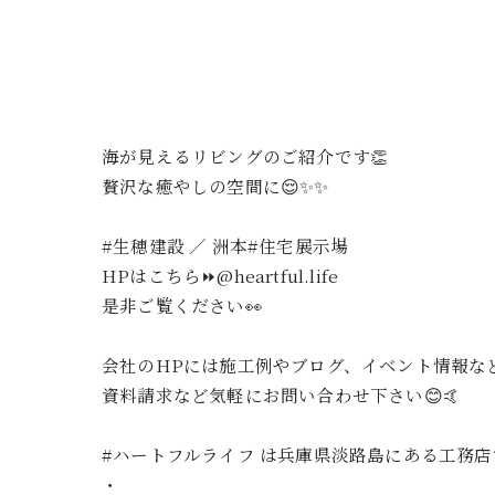
海が見えるリビングのご紹介です👏
贅沢な癒やしの空間に😌✨✨
#生穂建設 ／ 洲本#住宅展示場
HPはこちら⏩@heartful.life
是非ご覧ください👀
会社のHPには施工例やブログ、イベント情報なと
資料請求など気軽にお問い合わせ下さい😊🤙
#ハートフルライフ は兵庫県淡路島にある工務
・