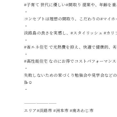
#子育て 世代に優しい#間取り 提案や、年齢を重
・
コンセプトは理想の間取り、こだわりの#マイホ
・
淡路島の良さを実感し、#スタイリッシュ #カリフォル
・
#省エネ住宅 で光熱費を抑え、快適で健康的、劣
・
#高性能住宅 なのにお得でコストパフォーマン
・
失敗しないための家づくり勉強会や見学会などの
📝☺️
・
————————
エリア#淡路市 #洲本市 #南あわじ市