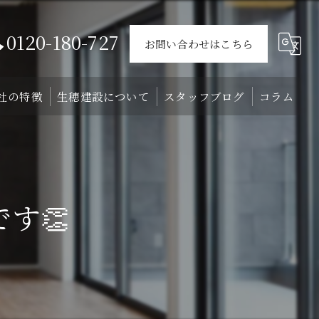
0120-180-727
お問い合わせはこちら
社の特徴
生穂建設について
スタッフブログ
コラム
ウス
戸建て
会社概要
介
外構
スタッフ
す👏
リフォーム
注文住宅
土地