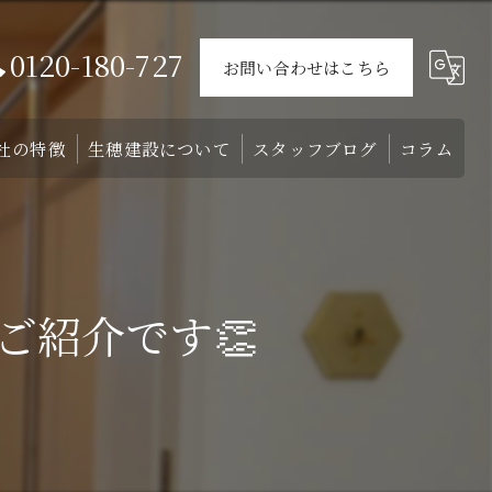
0120-180-727
お問い合わせはこちら
社の特徴
生穂建設について
スタッフブログ
コラム
ウス
戸建て
会社概要
介
外構
スタッフ
紹介です👏
リフォーム
注文住宅
土地