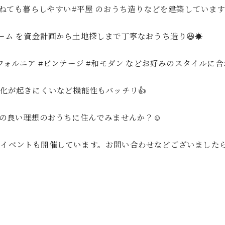
ねても暮らしやすい#平屋 のおうち造りなどを建築しています☺
ーム を資金計画から土地探しまで丁寧なおうち造り😆☀️
ニア #ビンテージ #和モダン などお好みのスタイルに合わ
化が起きにくいなど機能性もバッチリ👍
スの良い理想のおうちに住んでみませんか？☺️
イベントも開催しています。お問い合わせなどございまし