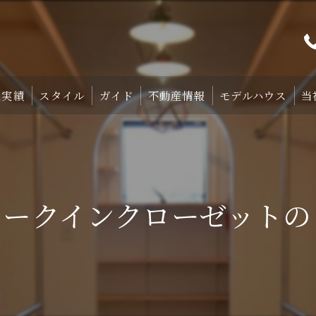
工実績
スタイル
ガイド
不動産情報
モデルハウス
当
プト
TRETTIO₋STYLE
初めての家づくり
宿泊体験型モデルハ
中庭のある家
失敗しない土地探しのコツ
宿泊施設・設備紹
ークインクローゼットのご
HOMA-STYLE
住まいの標準装備
ご予約
家づくりのすすめ方
サポート