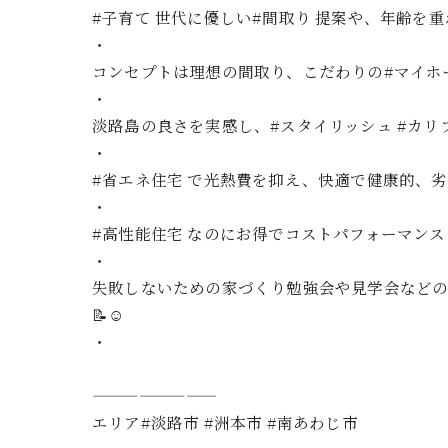
#子育て 世代に優しい#間取り 提案や、年齢を重
・
コンセプトは理想の間取り、こだわりの#マイホ
・
淡路島の良さを実感し、#スタイリッシュ #カリフォル
・
#省エネ住宅 で光熱費を抑え、快適で健康的、劣
・
#高性能住宅 なのにお得でコストパフォーマン
・
失敗しないための家づくり勉強会や見学会などの
📝☺️
・
————————
エリア#淡路市 #洲本市 #南あわじ市