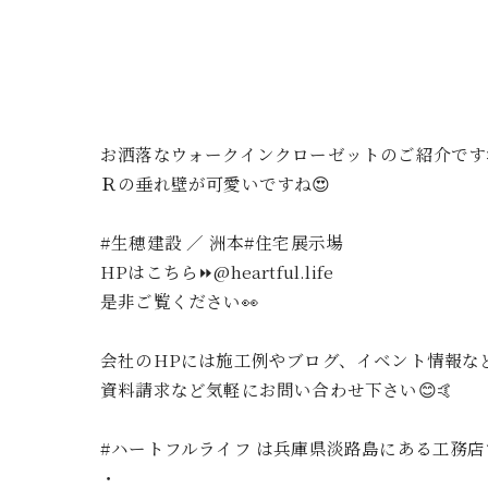
お洒落なウォークインクローゼットのご紹介です
Ｒの垂れ壁が可愛いですね😍
#生穂建設 ／ 洲本#住宅展示場
HPはこちら⏩@heartful.life
是非ご覧ください👀
会社のHPには施工例やブログ、イベント情報なと
資料請求など気軽にお問い合わせ下さい😊🤙
#ハートフルライフ は兵庫県淡路島にある工務
・