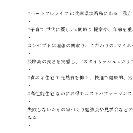
#ハートフルライフ は兵庫県淡路島にある工務
・
#子育て 世代に優しい#間取り 提案や、年齢を重
・
コンセプトは理想の間取り、こだわりの#マイホ
・
淡路島の良さを実感し、#スタイリッシュ #カリフォル
・
#省エネ住宅 で光熱費を抑え、快適で健康的、劣
・
#高性能住宅 なのにお得でコストパフォーマン
・
失敗しないための家づくり勉強会や見学会などの
📝☺️
・