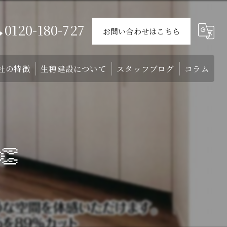
0120-180-727
お問い合わせはこちら
社の特徴
生穂建設について
スタッフブログ
コラム
ウス
戸建て
会社概要
介
外構
スタッフ

リフォーム
注文住宅
土地