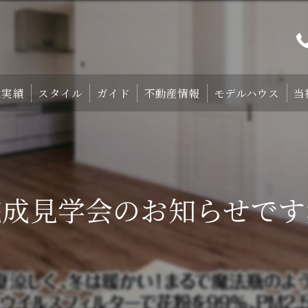
工実績
スタイル
ガイド
不動産情報
モデルハウス
当
プト
TRETTIO₋STYLE
初めての家づくり
宿泊体験型モデルハ
中庭のある家
失敗しない土地探しのコツ
宿泊施設・設備紹
完成見学会のお知らせです
HOMA-STYLE
住まいの標準装備
ご予約
家づくりのすすめ方
サポート