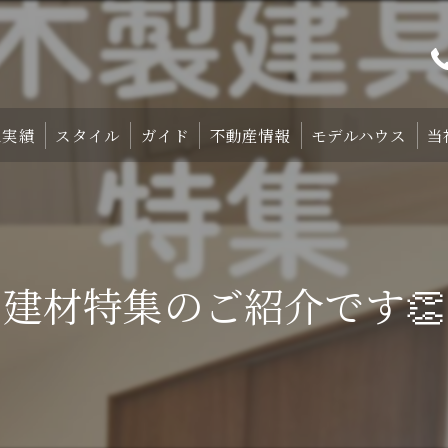
工実績
スタイル
ガイド
不動産情報
モデルハウス
当
プト
TRETTIO₋STYLE
初めての家づくり
宿泊体験型モデルハ
中庭のある家
失敗しない土地探しのコツ
宿泊施設・設備紹
建材特集のご紹介です👏
HOMA-STYLE
住まいの標準装備
ご予約
家づくりのすすめ方
サポート