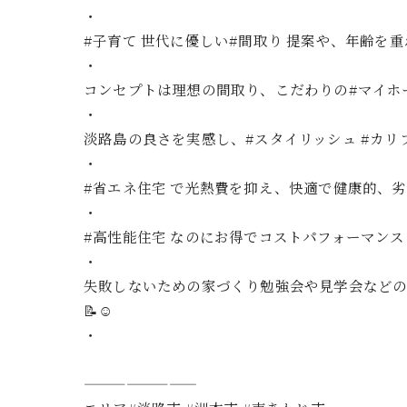
・
#子育て 世代に優しい#間取り 提案や、年齢を重
・
コンセプトは理想の間取り、こだわりの#マイホ
・
淡路島の良さを実感し、#スタイリッシュ #カリフォル
・
#省エネ住宅 で光熱費を抑え、快適で健康的、劣
・
#高性能住宅 なのにお得でコストパフォーマン
・
失敗しないための家づくり勉強会や見学会などの
📝☺️
・
————————