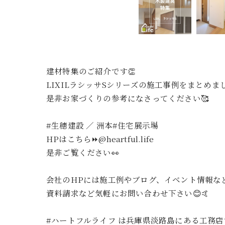
建材特集のご紹介です👏
LIXILラシッサSシリーズの施工事例をまとめまし
是非お家づくりの参考になさってください🥰
#生穂建設 ／ 洲本#住宅展示場
HPはこちら⏩@heartful.life
是非ご覧ください👀
会社のHPには施工例やブログ、イベント情報なと
資料請求など気軽にお問い合わせ下さい😊🤙
#ハートフルライフ は兵庫県淡路島にある工務