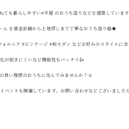
ねても暮らしやすい#平屋 のおうち造りなどを建築しています☺
ーム を資金計画から土地探しまで丁寧なおうち造り😆☀️
ニア #ビンテージ #和モダン などお好みのスタイルに合わ
化が起きにくいなど機能性もバッチリ👍
スの良い理想のおうちに住んでみませんか？☺️
イベントも開催しています。お問い合わせなどございまし