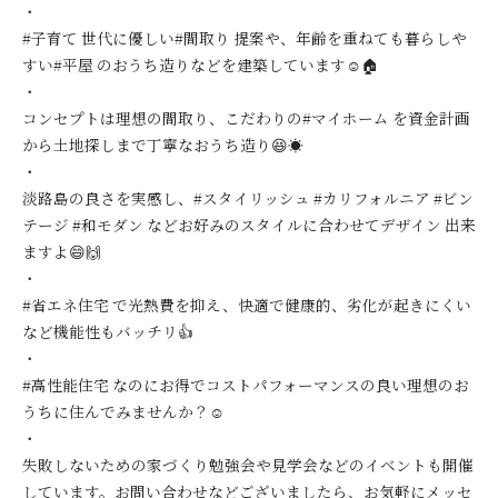
・
#子育て 世代に優しい#間取り 提案や、年齢を重ねても暮らしや
すい#平屋 のおうち造りなどを建築しています☺️🏠
・
コンセプトは理想の間取り、こだわりの#マイホーム を資金計画
から土地探しまで丁寧なおうち造り😆☀️
・
淡路島の良さを実感し、#スタイリッシュ #カリフォルニア #ビン
テージ #和モダン などお好みのスタイルに合わせてデザイン 出来
ますよ😄🙌
・
#省エネ住宅 で光熱費を抑え、快適で健康的、劣化が起きにくい
など機能性もバッチリ👍
・
#高性能住宅 なのにお得でコストパフォーマンスの良い理想のお
うちに住んでみませんか？☺️
・
失敗しないための家づくり勉強会や見学会などのイベントも開催
しています。お問い合わせなどございましたら、お気軽にメッセ