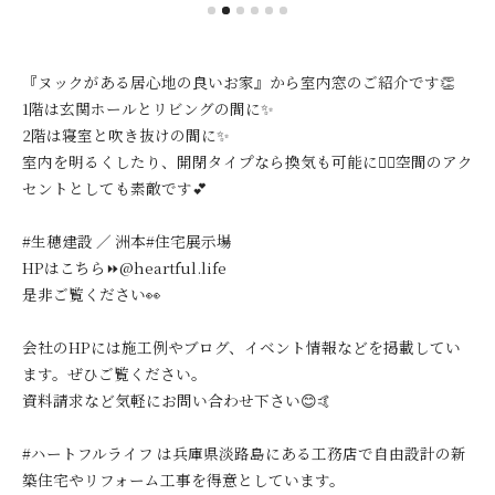
『ヌックがある居心地の良いお家』から室内窓のご紹介です👏
1階は玄関ホールとリビングの間に✨
2階は寝室と吹き抜けの間に✨
室内を明るくしたり、開閉タイプなら換気も可能に🙆‍♀️空間のアク
セントとしても素敵です💕
#生穂建設 ／ 洲本#住宅展示場
HPはこちら⏩@heartful.life
是非ご覧ください👀
会社のHPには施工例やブログ、イベント情報などを掲載してい
ます。ぜひご覧ください。
資料請求など気軽にお問い合わせ下さい😊🤙
#ハートフルライフ は兵庫県淡路島にある工務店で自由設計の新
築住宅やリフォーム工事を得意としています。