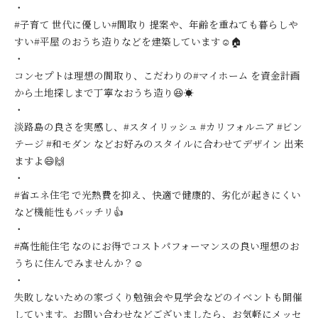
・
#子育て 世代に優しい#間取り 提案や、年齢を重ねても暮らしや
すい#平屋 のおうち造りなどを建築しています☺️🏠
・
コンセプトは理想の間取り、こだわりの#マイホーム を資金計画
から土地探しまで丁寧なおうち造り😆☀️
・
淡路島の良さを実感し、#スタイリッシュ #カリフォルニア #ビン
テージ #和モダン などお好みのスタイルに合わせてデザイン 出来
ますよ😄🙌
・
#省エネ住宅 で光熱費を抑え、快適で健康的、劣化が起きにくい
など機能性もバッチリ👍
・
#高性能住宅 なのにお得でコストパフォーマンスの良い理想のお
うちに住んでみませんか？☺️
・
失敗しないための家づくり勉強会や見学会などのイベントも開催
しています。お問い合わせなどございましたら、お気軽にメッセ