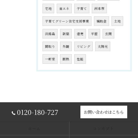
宅地
省エネ
子育て
洲本市
子育てグリーン住宅支援事業
補助金
土地
淡路島
新築
建売
平屋
玄関
間取り
外観
リビング
太陽光
一軒家
断熱
性能
0120-180-727
お問い合わせはこちら
ホーム
コンセプト