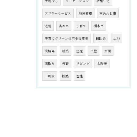
土地探し
ワーケーション
新築住宅
アフターサービス
地域密着
南あわじ市
宅地
省エネ
子育て
洲本市
子育てグリーン住宅支援事業
補助金
土地
淡路島
新築
建売
平屋
玄関
間取り
外観
リビング
太陽光
一軒家
断熱
性能