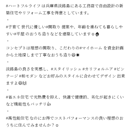
#ハートフルライフ は兵庫県淡路島にある工務店で自由設計の新
築住宅やリフォーム工事を得意としています。
・
#子育て 世代に優しい#間取り 提案や、年齢を重ねても暮らしや
すい#平屋 のおうち造りなどを建築しています☺️🏠
・
コンセプトは理想の間取り、こだわりの#マイホーム を資金計画
から土地探しまで丁寧なおうち造り😆☀️
・
淡路島の良さを実感し、#スタイリッシュ #カリフォルニア #ビン
テージ #和モダン などお好みのスタイルに合わせてデザイン 出来
ますよ😄🙌
・
#省エネ住宅 で光熱費を抑え、快適で健康的、劣化が起きにくい
など機能性もバッチリ👍
・
#高性能住宅 なのにお得でコストパフォーマンスの良い理想のお
うちに住んでみませんか？☺️