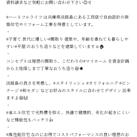
資料請求など気軽にお問い合わせ下さい😊🤙
#ハートフルライフ は兵庫県淡路島にある工務店で自由設計の新
築住宅やリフォーム工事を得意としています。
・
#子育て 世代に優しい#間取り 提案や、年齢を重ねても暮らしや
すい#平屋 のおうち造りなどを建築しています☺️🏠
・
コンセプトは理想の間取り、こだわりの#マイホーム を資金計画
から土地探しまで丁寧なおうち造り😆☀️
・
淡路島の良さを実感し、#スタイリッシュ #カリフォルニア #ビン
テージ #和モダン などお好みのスタイルに合わせてデザイン 出来
ますよ😄🙌
・
#省エネ住宅 で光熱費を抑え、快適で健康的、劣化が起きにくい
など機能性もバッチリ👍
・
#高性能住宅 なのにお得でコストパフォーマンスの良い理想のお