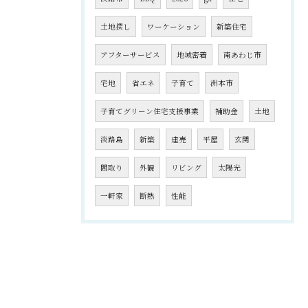
土地探し
ワーケーション
新築住宅
アフターサービス
地域密着
南あわじ市
宅地
省エネ
子育て
洲本市
子育てグリーン住宅支援事業
補助金
土地
淡路島
新築
建売
平屋
玄関
間取り
外観
リビング
太陽光
一軒家
断熱
性能