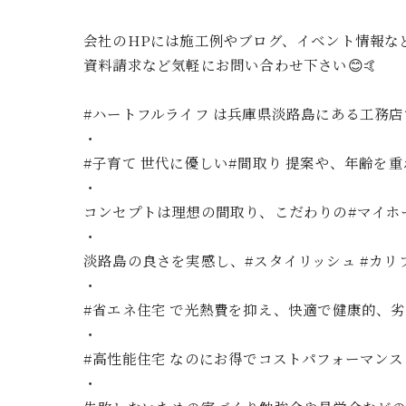
会社のHPには施工例やブログ、イベント情報なと
資料請求など気軽にお問い合わせ下さい😊🤙
#ハートフルライフ は兵庫県淡路島にある工務
・
#子育て 世代に優しい#間取り 提案や、年齢を重
・
コンセプトは理想の間取り、こだわりの#マイホ
・
淡路島の良さを実感し、#スタイリッシュ #カリフォル
・
#省エネ住宅 で光熱費を抑え、快適で健康的、劣
・
#高性能住宅 なのにお得でコストパフォーマン
・