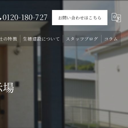
0120-180-727
お問い合わせはこちら
社の特徴
生穂建設について
スタッフブログ
コラム
ウス
戸建て
会社概要
介
外構
スタッフ
示場
リフォーム
注文住宅
土地