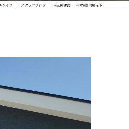
ルライフ
スタッフブログ
#生穂建設 ／ 洲本#住宅展示場