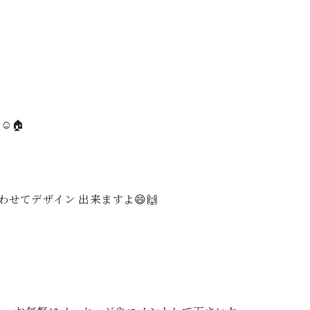
。
️🏠
せてデザイン 出来ますよ😄🙌