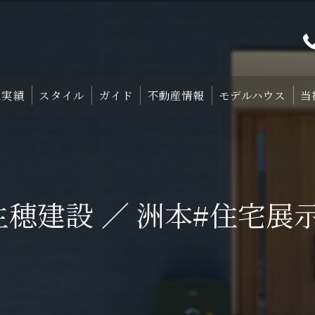
工実績
スタイル
ガイド
不動産情報
モデルハウス
当
プト
TRETTIO₋STYLE
初めての家づくり
宿泊体験型モデルハ
中庭のある家
失敗しない土地探しのコツ
宿泊施設・設備紹
生穂建設 ／ 洲本#住宅展
HOMA-STYLE
住まいの標準装備
ご予約
家づくりのすすめ方
サポート