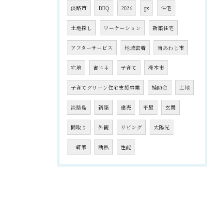
淡路市
BBQ
2026
gx
住宅
土地探し
ワーケーション
新築住宅
アフターサービス
地域密着
南あわじ市
宅地
省エネ
子育て
洲本市
子育てグリーン住宅支援事業
補助金
土地
淡路島
新築
建売
平屋
玄関
間取り
外観
リビング
太陽光
一軒家
断熱
性能