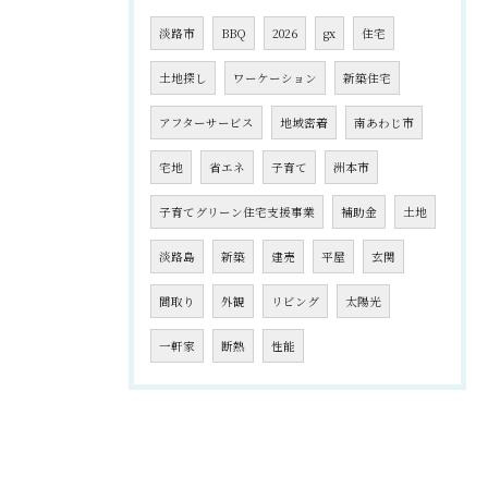
淡路市
BBQ
2026
gx
住宅
土地探し
ワーケーション
新築住宅
アフターサービス
地域密着
南あわじ市
宅地
省エネ
子育て
洲本市
子育てグリーン住宅支援事業
補助金
土地
淡路島
新築
建売
平屋
玄関
間取り
外観
リビング
太陽光
一軒家
断熱
性能