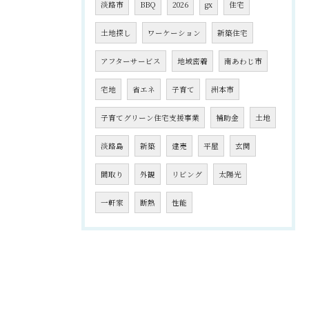
淡路市
BBQ
2026
gx
住宅
土地探し
ワーケーション
新築住宅
アフターサービス
地域密着
南あわじ市
宅地
省エネ
子育て
洲本市
子育てグリーン住宅支援事業
補助金
土地
淡路島
新築
建売
平屋
玄関
間取り
外観
リビング
太陽光
一軒家
断熱
性能